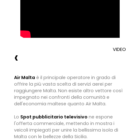
VIDEO
‹
Air Malta
è il principale operatore in grado di
offrire la più vasta scelta di servizi aerei per
raggiungere Malta. Non esiste altro vettore così
impegnato nei confronti della comunità e
dell'economia maltese quanto Air Malta.
Lo
Spot pubblicitario televisivo
ne espone
l'offerta commerciale, mettendo in mostra i
veicoli impiegati per unire la bellissima isola di
Malta con le bellezze della Sicilia.